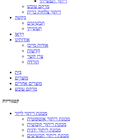
ריתוך תעשייתי
מרקם עובש
ריתוך צלחות כרית
בַּקָשָׁה
תַכשִׁיטִים
תַעֲשִׂיָתִי
וִידֵאוֹ
אודותינו
אודות מייבן
חֲדָשׁוֹת
צרו קשר
הורדה
בַּיִת
מוצרים
מוצרים אחרים
מרקם עובש
קטגוריות
מכונת ריתוך לייזר
מכונת ריתוך אוטומטית
מכונת ריתוך קובוטית
מכונת ריתוך ידנית
מכונת ריתוך תכשיטים