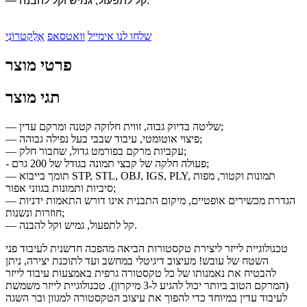
— קל לתפעול, גמיש וקל להבנה.
שלחו לנו אימייל
וואטסאפ
אֶלֶקטרוֹנִי
פרטי מוצר
תגי מוצר
— שליטה בדיוק גבוה, זווית חלוקה קטנה ומרקם עדין;
— פיצוי אוטומטי, עיבוד שבבי בעל נפילה גבוהה;
— עקביות מרקם בפורמט גדול, שחבור חלק;
- פעולה חלקה של קבצי תמונה בגודל של 200 גרם;
— תומך בייבוא ​​STP, STL, OBJ, IGS, PLY, תמונות וקטור, מפות
סיביות ותמונות בגווני אפור;
— הגדרת מכשירים אופטיים, מיקום התבנית אינו דורש התאמות ידניות
חוזרות ונשנות;
— קל לתפעול, גמיש וקל להבנה.
טכנולוגיית לייזר ליצירת טקסטורות הביאה מהפכה חדשנית לעיבוד פני
השטח של עובש! מעיצוב דיגיטלי במחשב ועד לתוכנת יצירה, ניתן
להבטיח את נאמנותו של כל טקסטורה גרפית באמצעות עיבוד לייזר
(המרקם הטוב ביותר יכול להגיע ל-3 מיקרון). טכנולוגיית לייזר משמשת
לעיבוד עדין במיוחד כדי להפוך את עיצוב הטקסטורה למגוון ובר השגה