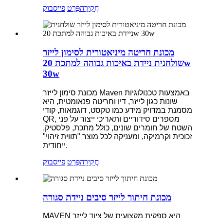
חֲקִירָה
פְּרָט
פייסבוק
מכונת חריטה מיניאטורית לסימון לייזר
שולחנית ניידת באיכות גבוהה למתכת 20w
30w
מכונת סימון לייזר Maven באמצעות טכנולוגיות
שונות כגון לייזר, דיו וחריטה פנאומטית, היא
מסמנת במדויק מידע כמו טקסט, דוגמאות, קודי
QR, מספרים סידוריים ותאריכי ייצור על פני
השטח של חומרים שונים, כולל מתכת, פלסטיק,
זכוכית וקרמיקה, ומעניקה לכל מוצר "תווית זיהוי"
ייחודית.
חֲקִירָה
פְּרָט
פייסבוק
מכונת חיתוך לייזר סיבים ניידת סגורה
MAVEN היא ספקית מקצועית של ציוד לייזר