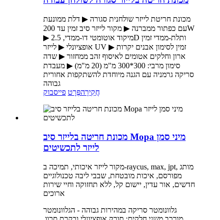
מכונת חריטת לייזר שולחנית סגורה ▶ דלת ממונעת
עם כפתור ממברנה ▶ מקור לייזר סיב זמין עד 200W
▶ מיקוד אוטומטי דו-ממדי, 2.5D ותלת-ממדי זמין
אופציונלי ▶ לייזר UV זמין לסימון אבנים יקרות ▶
ארון וחלקים אטומים לאיסוף זהב ממחזור ▶ שדה
סימון מרבי: 300*300 מ"מ (20 מ"מ) ▶ מעבדת
סריקה גרמניה עם הגנה מיוחדת להשתקפות אחורית
גבוהה
חֲקִירָה
פְּרָט
פייסבוק
מכונת חריטה בלייזר סיב Mopa מיני סמן
לייזר לתכשיטים
מקור לייזר איכותי, תמיכה ב-raycus, max, jpt, מותג
מפורסם, איכות מובטחת, שבבי ליבה טכנולוגיים
חדשים, אור עדין, יישום קל, ללא תחזוקה וחיי שירות
ארוכים
גלוונומטר סריקה במהירות גבוהה - הגלוונומטר
מורכב משני חלקים: סורק אופציונלי ובקרת סרוו,