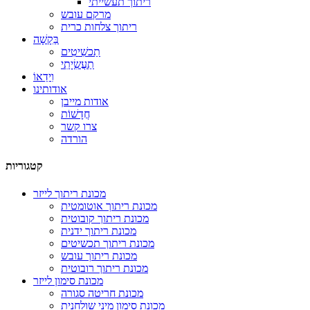
ריתוך תעשייתי
מרקם עובש
ריתוך צלחות כרית
בַּקָשָׁה
תַכשִׁיטִים
תַעֲשִׂיָתִי
וִידֵאוֹ
אודותינו
אודות מייבן
חֲדָשׁוֹת
צרו קשר
הורדה
קטגוריות
מכונת ריתוך לייזר
מכונת ריתוך אוטומטית
מכונת ריתוך קובוטית
מכונת ריתוך ידנית
מכונת ריתוך תכשיטים
מכונת ריתוך עובש
מכונת ריתוך רובוטית
מכונת סימון לייזר
מכונת חריטה סגורה
מכונת סימון מיני שולחנית