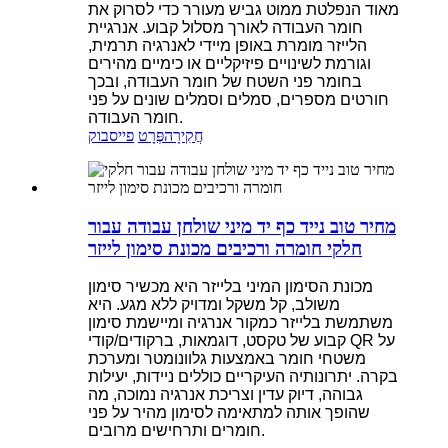
מאוד הנפלטת ממוט גביש מעורר כדי לסרוק את
חומר העבודה לאורך מסלול קבוע. אנרגיית
הלייזר מומרת באופן מיידי לאנרגיה תרמית,
וגורמת לשינויים פיזיקליים או כימיים מהירים
בחומר פני השטח של חומר העבודה, ובכך
חורטים מספרים, סמלים וסמלים שונים על פני
חומר העבודה.
חֲקִירָה
פְּרָט
פייסבוק
מחיר טוב נייד כף יד מיני שולחן עבודה עבור
חלקי חומרה ורכיבים מכונת סימון לייזר
מכונת הסימון המיני בלייזר היא מכשיר סימון
משולב, קל משקל ומדויק ללא מגע. היא
משתמשת בלייזר כמקור אנרגיה ומיישמת סימון
קבוע של טקסט, דוגמאות, ברקודים/קודי QR על
משטחי חומר באמצעות גלוונומטר ומערכת
בקרה. יתרונותיה העיקריים כוללים ניידות, יעילות
גבוהה, דיוק עדין וצריכת אנרגיה נמוכה, מה
שהופך אותה למתאימה לסימון מהיר על פני
חומרים ותרחישים מרובים.