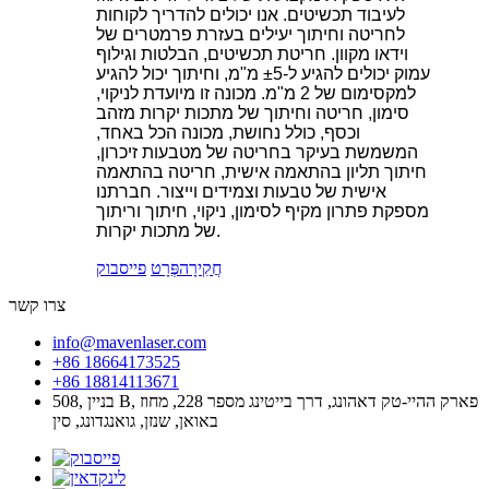
לעיבוד תכשיטים. אנו יכולים להדריך לקוחות
לחריטה וחיתוך יעילים בעזרת פרמטרים של
וידאו מקוון. חריטת תכשיטים, הבלטות וגילוף
עמוק יכולים להגיע ל-±5 מ"מ, וחיתוך יכול להגיע
למקסימום של 2 מ"מ. מכונה זו מיועדת לניקוי,
סימון, חריטה וחיתוך של מתכות יקרות מזהב
וכסף, כולל נחושת, מכונה הכל באחד,
המשמשת בעיקר בחריטה של ​​מטבעות זיכרון,
חיתוך תליון בהתאמה אישית, חריטה בהתאמה
אישית של טבעות וצמידים וייצור. חברתנו
מספקת פתרון מקיף לסימון, ניקוי, חיתוך וריתוך
של מתכות יקרות.
חֲקִירָה
פְּרָט
פייסבוק
צרו קשר
info@mavenlaser.com
+86 18664173525
+86 18814113671
508, בניין B, פארק ההיי-טק דאהונג, דרך בייטינג מספר 228, מחוז
באואן, שנזן, גואנגדונג, סין