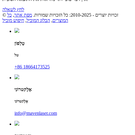
לחץ לשאלה
© זכויות יוצרים - 2010-2025: כל הזכויות שמורות.
מפת אתר
,
כל
המוצרים
,
הבלוג המוביל
,
חיפוש מוביל
טֵלֵפוֹן
טל
+86 18664173525
אֶלֶקטרוֹנִי
אֶלֶקטרוֹנִי
info@mavenlaser.com