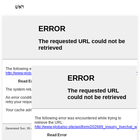
רֹאשׁ