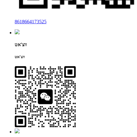
8618664173525
ווצ'אט
ווצ'אט